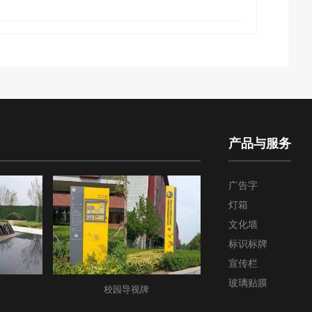
产品与服务
广告字
灯箱
文化墙
标识标牌
宣传栏
玻璃贴膜
校园导视牌