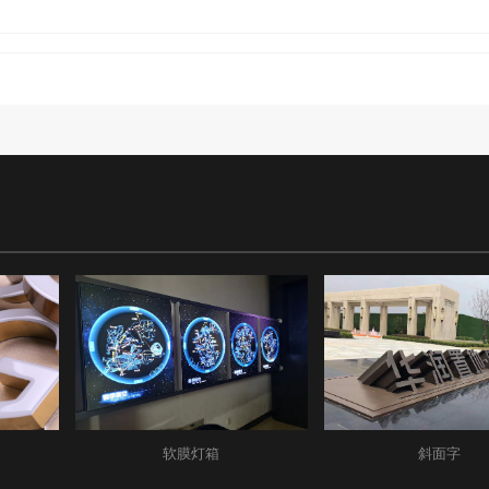
软膜灯箱
斜面字