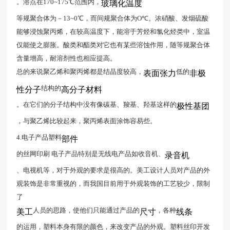
。溶点在170~175℃范围内，
玻璃化温度
等规聚合体为－13~0℃，而间规聚合体为O℃。浓硝酸、发烟硫酸
能够浸蚀聚丙烯，在较高温度下，能溶于芳烃和氯化烃类中，室温
仅能使之膨胀。酸类和酯类对它也有某些溶蚀作用，随等规聚合体
含量增高，耐溶剂性也相应提高。
总的来说聚乙烯和聚丙烯都是结晶度较高，
低的
表面张力
非极
结构的
性分子
高分子材料
。在它们的分子结构中没有像碳基、羧基、羟基这样的
极性基团
，与聚乙烯比较起来，聚丙烯表面涂饰容易些。
4.电子产品塑料
部件
的丝网印刷 电子产品特别是无线电产品如收音机、
录音机
、电视机等，对于外观的要求是很高的。美工设计人员对产品的外
观装饰是非常重视的，而我国目前用于外观装饰的工艺较少，限制
了
人员的思路，使他们只能通过产品的
，各种
美工
尺寸
线条
的运用，塑料本身有限的颜色，来改变产品的外观。塑料丝印开发