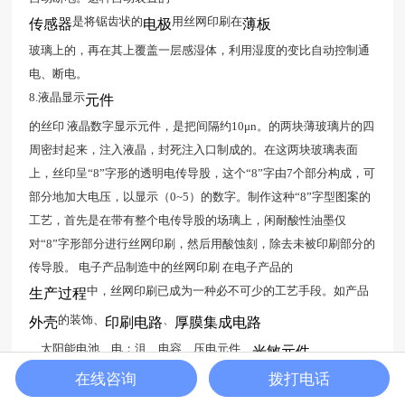
是将锯齿状的
用丝网印刷在
传感器
电极
薄板
玻璃上的，再在其上覆盖一层感湿体，利用湿度的变比自动控制通
电、断电。
8.液晶显示
元件
的丝印 液晶数字显示元件，是把间隔约10μn。的两块薄玻璃片的四
周密封起来，注入液晶，封死注入口制成的。在这两块玻璃表面
上，丝印呈“8”字形的透明电传导股，这个“8”字由7个部分构成，可
部分地加大电压，以显示（0~5）的数字。制作这种“8”字型图案的
工艺，首先是在带有整个电传导股的场璃上，闲耐酸性油墨仅
对“8”字形部分进行丝网印刷，然后用酸蚀刻，除去未被印刷部分的
传导股。 电子产品制造中的丝网印刷 在电子产品的
中，丝网印刷已成为一种必不可少的工艺手段。如产品
生产过程
的装饰、
、
外壳
印刷电路
厚膜集成电路
、太阳能电池、电；沮、电容、压电元件、
光敏元件
在线咨询
拨打电话
、热敏元件、液晶显示元件等等，在生产过程中都不同程度的采用
首页
服务
电话
了