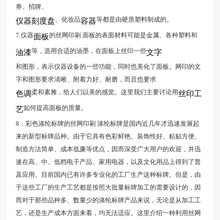
券、招牌、
、化妆品
等都是由硬质塑料制成的。
仪器刻度盘
容器
7.仪器
的丝网印刷 面板的表面材料可能是金属、各种塑料和
面板
等，选用合适的油墨，在面板上丝印一些
油漆
文字
和图形，表示仪器设备的一些功能，同时也美化了面板。网印的文
字和图形要求清晰、附着力好、耐磨，而且也要求
柔和素雅，给人们以美的感觉。这里我们主要讨论用
色调
丝印工
如何提高面板的质量。
艺
8．彩色涤纶标牌的丝网印刷 涤纶标牌是国内近几年才迅速发展起
来的新型标牌品种。由于它具有色彩鲜艳、装饰性好、粘贴方便、
制造方法简单、成本低廉等优点，因而深受广大用户的欢迎，并迅
速在高、中、低档电子产品、家用电器，以及文化用品上得到了普
及应用。目前国内已有许多专业化的工厂生产这种标牌。但是，由
于这些工厂的生产工艺都是按照大批量标牌加工的需要设计的，因
而对于那些品种多、数量少的涤纶标牌产品来说，无论是从加工工
艺，还是生产成本方面来看，均无法适应。这里介绍一种利用丝网