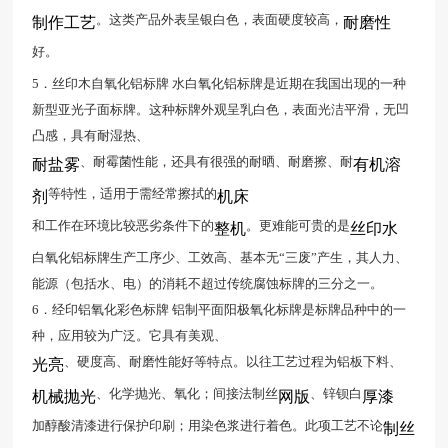
。这类产品外表呈银白色，表面硬度较高，
制作工艺
耐磨性
好。
5．丝印木自氧化铝标牌 水白氧化铝标牌是近期在我国出现的一种
新型亚光子面标牌。这种标牌外观呈乳白色，表面光洁平滑，无凹
凸感，具有耐湿热、
、耐霉菌性能，还具有很强的耐晒、耐磨擦、耐
耐盐雾
有机溶
等特性，适用于需经常擦拭的
剂
机床
和工作在环境比较恶劣条件下的
。更难能可贵的是
整机
丝印水
白氧化铝标牌生产工序少、工效高、基本无“三废”产生，其人力、
能源（包括水、电）的消耗不超过传统腐蚀标牌的三分之一。
6．经印铝氧化彩色标牌 铝制平面阳极氧化标牌是标牌品种中的一
种，应用较为广泛。它具有美观、
、硬度高、耐磨性能好等特点。以往工艺过程为铝板下料、
光亮
、化学抛光、氧化；间接法制丝
、锌钡白
机械抛光
网版
厚漆
加醇酸清漆进行保护印刷；用染色浆进行着色。此项工艺不论
制丝