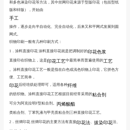
和多色淋染印花等方法，其中丝网印花来源于型版印花（包括型纸
版和锌版），开始由
手工
操作，逐步走向半自动化、完全自动化，后来又和平网式发展到圆
网式。
织物印刷一般有几种印刷方式：
1．涂料直接印花 涂料直接印花就是把调制好的
印花色浆
直接印在织物上，这是
中最简单而普遍使用的
印花工艺
工艺
。涂料直接印花工艺一般是指在白色或浅色织物上印花，它拼色方
便、工艺简单，
后经培烘处理即可，适用各种
印花
纤维
的纺织物。涂料直接印花工艺根据目前经常采用的
粘合剂
可分为阿克拉明F型粘合剂。
丙烯酸酯
类粘合剂、丁苯乳液与甲壳质粘合剂三种直接印花工艺。
2．丝绸印花 丝绸印花的主要方法有直接
、
法、
印花法
拔染印花