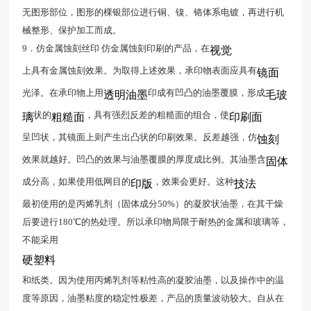
无图形部位，图形的棵银部位进行铜、镍、铬体系电镀，再进行机
械整形、保护加工而成。
9．仿金属蚀刻丝印 仿金属蚀刻印刷的产品，在
视觉
上具有金属蚀刻效果。为取得上述效果，承印物表面应具有
镜面
光泽。在承印物上用
印成有凹凸的油墨覆膜，形成
透明油墨
毛玻
状的
，具有强烈反差的粗糙面的组合，使
璃
粗糙面
印刷面
呈凹状，其镜面上则产生出凸状的印刷效果。反差越强，仿
蚀刻
效果就越好。凹凸的效果与油墨覆膜的厚度成比例。其油墨含
固体
成分高，如果使用低网目的
，效果会更好。这种
印版
技法
最初使用的是丙烯乳剂（固体成分50%）的凝胶状油墨，在其干燥
后要进行180℃的热处理。所以承印物局限于耐热的金属和玻璃等，
不能采用
硬塑料
和纸类。因为使用丙烯乳剂等粘性高的凝胶油墨，以及操作中的温
度等原因，油墨粘度的稳定性极差，产品的质量波动较大。自从在