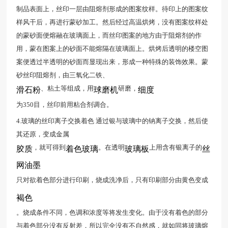
制品表面上，丝印一层由阻熔剂形成的图案纹样。待印上的图案纹
样风干后，再进行蒙砂加工。然后经过高温烘烤，没有图案纹样处
的蒙砂面便熔融在玻璃面上，而丝印图案的地方由于阻熔剂的作
用，蒙在图案上的砂面不能熔隔在玻璃面上。烘烤后透明的楼空图
案便透过半透明的砂面而显现出来，形成一种特殊的装饰效果。蒙
砂丝印阻熔剂，由三氧化二铁、
、粘土等组成，用
研磨，
滑石粉
球磨机
细度
为350目，丝印前用粘合剂调合。
4.玻璃的丝印离子交换着色 通过银与玻璃中的钠离子交换，然后使
其还原，变成金属
，就可得到
。在透明
上用含有银离子的
胶质
着色玻璃
玻璃板
丝
网油墨
只对欲着色部分进行印刷，烧成洗净后，只有印刷部分由黄色变成
褐色
。烧成条件不同，色调和浓度等将发生变化。由于没有着色的部分
与着色部分没有反射差，所以完全没有不自然感，就如同将玻璃熔