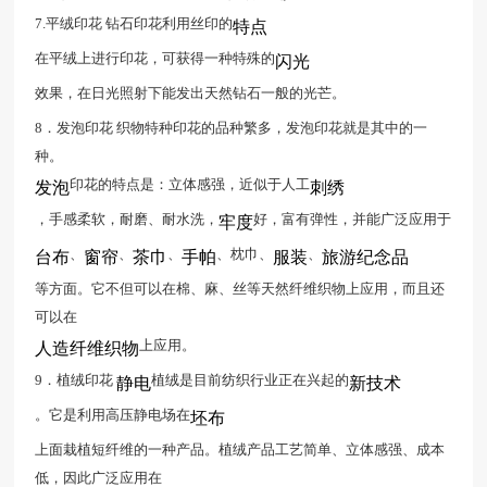
7.平绒印花 钻石印花利用丝印的
特点
在平绒上进行印花，可获得一种特殊的
闪光
效果，在日光照射下能发出天然钻石一般的光芒。
8．发泡印花 织物特种印花的品种繁多，发泡印花就是其中的一
种。
印花的特点是：立体感强，近似于人工
发泡
刺绣
，手感柔软，耐磨、耐水洗，
好，富有弹性，并能广泛应用于
牢度
、
、
、
、枕巾、
、
台布
窗帘
茶巾
手帕
服装
旅游纪念品
等方面。它不但可以在棉、麻、丝等天然纤维织物上应用，而且还
可以在
上应用。
人造纤维织物
9．植绒印花
植绒是目前纺织行业正在兴起的
静电
新技术
。它是利用高压静电场在
坯布
上面栽植短纤维的一种产品。植绒产品工艺简单、立体感强、成本
低，因此广泛应用在