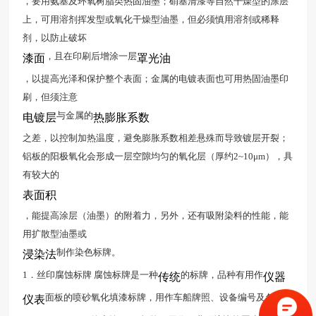
，要用氨基及环氧树脂类热固油墨；硝基清漆等自然干燥型的涂层
上，可用溶剂挥发型或氧化干燥型油墨，但必须慎用溶剂或稀释
剂，以防止破坏
，且在印刷后增涂一层
漆面
罩光油
，以提高光泽和保护整个表面；金属的电镀表面也可用热固油墨印
刷，但须注意
与金属的
电镀层
热膨胀系数
之差，以控制加热温度，避免膨胀系数相差悬殊而导致镀层开裂；
铝板的阳极氧化会形成一层空隙均匀的氧化层（厚约2~10μm），具
有较大的
表面积
，能提高涂层（油墨）的附着力，另外，还有吸附染料的性能，能
用扩散型油墨或
制作染色标牌。
浸染法
1．丝印腐蚀标牌 腐蚀标牌是一种
的标牌，品种有用作
传统
仪器
面板的喷砂氧化填漆标牌，用作车船牌照、设备编号及各种
仪表