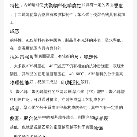
，丙烯睛能使
耐
和具有一定的表面
特性
共聚物
化学腐蚀
硬度
；丁二烯能使聚合物具有橡胶状韧性；苯乙烯可使聚合物具有易加
工
成形
的特性。ABS塑料有各种颜色，制品具有光泽的外表，吸水率低，
在一定温度范围内具有良好的
和表面硬度，有较好的
抗冲击强度
尺寸稳定性
。大多数ABS树脂在－40℃温度下仍有相当的抗冲击强度，表现出
韧性，其制品的使用温度范围在－40~60℃，ABS塑料的分子量高，
好，易加工成型，
较好。
物理性能
印刷适性
3．聚乙烯、聚丙烯塑料的丝网印刷 聚乙烯（PE）塑料：聚乙烯塑
料用途广泛，可以通过挤出、注射等成型工艺制成各种
。聚乙烯的分子系由亚甲基构成的长链，其中含有一定量的
成品
。
链中的侧基越多越长，则聚合物
侧基
聚合体
结晶度
越低。也就是说聚乙烯的密度越高越不利于表面
涂饰
。聚乙烯在多种