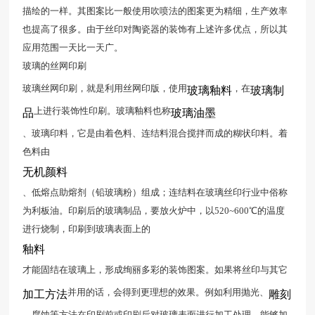
描绘的一样。其图案比一般使用吹喷法的图案更为精细，生产效率
也提高了很多。由于丝印对陶瓷器的装饰有上述许多优点，所以其
应用范围一天比一天广。
玻璃的丝网印刷
玻璃丝网印刷，就是利用丝网印版，使用
，在
玻璃釉料
玻璃制
上进行装饰性印刷。玻璃釉料也称
品
玻璃油墨
、玻璃印料，它是由着色料、连结料混合搅拌而成的糊状印料。着
色料由
无机颜料
、低熔点助熔剂（铅玻璃粉）组成；连结料在玻璃丝印行业中俗称
为利板油。印刷后的玻璃制品，要放火炉中，以520~600℃的温度
进行烧制，印刷到玻璃表面上的
釉料
才能固结在玻璃上，形成绚丽多彩的装饰图案。如果将丝印与其它
并用的话，会得到更理想的效果。例如利用抛光、
加工方法
雕刻
、腐蚀等方法在印刷前或印刷后对玻璃表面进行加工处理，能够加