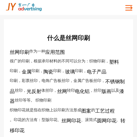
什么是丝网印刷
作为一种
丝网印刷
应用范围
很广的印刷，根据承印材料的不同可以分为：织物印刷，
塑料
印刷，
印刷，
印刷，
印刷，
金属
陶瓷
玻璃
电子产品
印刷，彩票丝印，电饰广告板丝印，金属广告板丝印，
不锈钢制
丝印，
体丝印，
转印
，丝印
以及
品
光反射
丝网
电化铝
版画
漆
丝印等等。 织物印刷
器
织物印花就是指在织物上以印刷方法形成
的
图案
工艺过程
。印花的方法有：型版印花、
、滚筒式
、
丝网印花
圆网印花
转
移印花