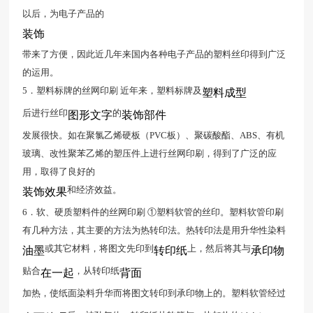
以后，为电子产品的
装饰
带来了方便，因此近几年来国内各种电子产品的塑料丝印得到广泛
的运用。
5．塑料标牌的丝网印刷 近年来，塑料标牌及
塑料成型
后进行丝印
的
图形文字
装饰部件
发展很快。如在聚氯乙烯硬板（PVC板）、聚碳酸酯、ABS、有机
玻璃、改性聚苯乙烯的塑压件上进行丝网印刷，得到了广泛的应
用，取得了良好的
和经济效益。
装饰效果
6．软、硬质塑料件的丝网印刷 ①塑料软管的丝印。塑料软管印刷
有几种方法，其主要的方法为热转印法。热转印法是用升华性染料
或其它材料，将图文先印到
上，然后将其与
油墨
转印纸
承印物
贴合
，从转印纸
在一起
背面
加热，使纸面染料升华而将图文转印到承印物上的。塑料软管经过