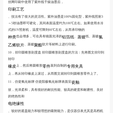
丝网印刷中使用了紫外线干燥油墨后，
印刷工艺
、技法有了很大的灵活性。紫外油墨是100%固化型，紫外线照射3
～5秒油墨即可硬化，其间表面温度约为100℃左右。如果使用水冷
式的UV照射机，温度可降到60℃左右，从而承印物的
也会增多，可在具有镜面光泽的
、
纸、蒸镀
种类
铝箔纸
蒸镀
氯
、蒸镀
软片等材料上进行印刷。
乙烯软片
聚酯
10．丝印圆锥形刻度盘 丝印圆锥形刻度盘的方法：先将图文丝印到
转印
上，然后将圆锥形
装到自制的
橡皮
零件
专用夹具
上，再从转印橡皮上滚过，从而图文就转印到圆锥形零件上了。
11．仿瓷氧化标牌 仿瓷阳极氧化标牌表面呈
瓷釉
状，光泽柔和，具有很好的耐抗性能、较高的硬度和耐磨性、良好
的绝热性和
电绝缘性
、较好的遮盖能力和较理想的吸附能力，是仪器仪表尤其是高档机