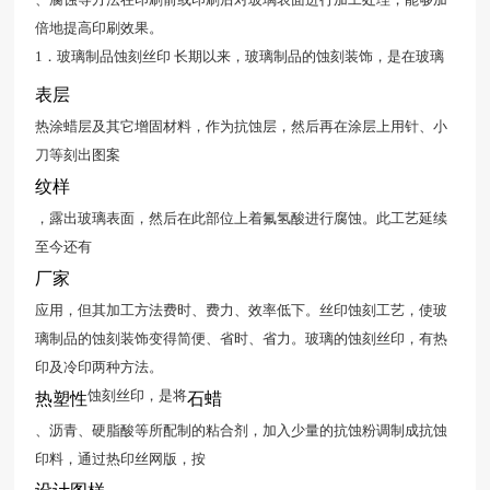
倍地提高印刷效果。
1．玻璃制品蚀刻丝印 长期以来，玻璃制品的蚀刻装饰，是在玻璃
表层
热涂蜡层及其它增固材料，作为抗蚀层，然后再在涂层上用针、小
刀等刻出图案
纹样
，露出玻璃表面，然后在此部位上着氟氢酸进行腐蚀。此工艺延续
至今还有
厂家
应用，但其加工方法费时、费力、效率低下。丝印蚀刻工艺，使玻
璃制品的蚀刻装饰变得简便、省时、省力。玻璃的蚀刻丝印，有热
印及冷印两种方法。
蚀刻丝印，是将
热塑性
石蜡
、沥青、硬脂酸等所配制的粘合剂，加入少量的抗蚀粉调制成抗蚀
印料，通过热印丝网版，按