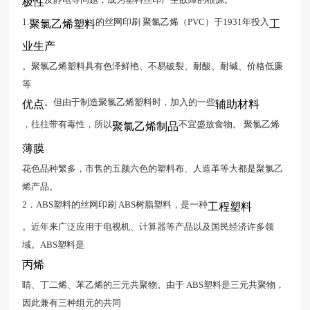
极性
1.
的丝网印刷 聚氯乙烯（PVC）于1931年投入
聚氯乙烯塑料
工
业生产
。聚氯乙烯塑料具有色泽鲜艳、不易破裂、耐酸、耐碱、价格低廉
等
。但由于制造聚氯乙烯塑料时，加入的一些
优点
辅助材料
，往往带有毒性，所以
不宜盛放食物。 聚氯乙烯
聚氯乙烯制品
薄膜
花色品种繁多，市售的五颜六色的塑料布、人造革等大都是聚氯乙
烯产品。
2．ABS塑料的丝网印刷 ABS树脂塑料，是一种
工程塑料
。近年来广泛应用于电视机、计算器等产品以及国民经济许多领
域。ABS塑料是
丙烯
睛、丁二烯、苯乙烯的三元共聚物。由于 ABS塑料是三元共聚物，
因此兼有三种组元的共同