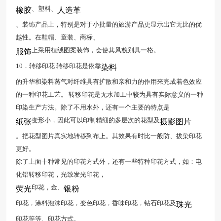
、塑料、
橡胶
人造革
、装饰产品上，特别是对于小批量的旅游产品更显示出它无比的优
越性。在鞋帽、童装、商标、
上采用植绒图案装饰，会使其风貌别具一格。
服饰
10．转移印花 转移印花是依靠
染料
的升华和染料蒸气对纤维具有扩散和亲和力的作用来完成着色效应
的一种印花工艺。 转移印花是无水加工中较为具有实际意义的一种
印染生产方法。除了不用水外，还有一个主要的特点是
变形小，因此可以印制精细的多层次的花型及
纸张
摄影图片
。把花型图片真实地转移到布上。其效果有时比一般防、拔染印花
更好。
除了上面十种常见的印花方式外，还有一些特种印花方式，如：电
化铝转移印花，光致发光印花，
印花，金、
荧光
银粉
印花，涂料泡沫印花，变色印花，香味印花，钻石印花及
珠光
印花等等、印花方式。