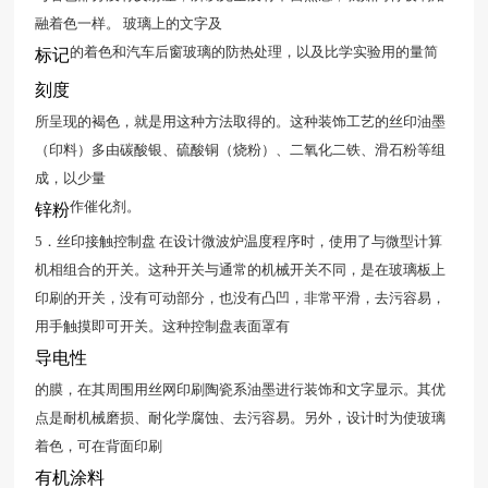
融着色一样。 玻璃上的文字及
的着色和汽车后窗玻璃的防热处理，以及比学实验用的量简
标记
刻度
所呈现的褐色，就是用这种方法取得的。这种装饰工艺的丝印油墨
（印料）多由碳酸银、硫酸铜（烧粉）、二氧化二铁、滑石粉等组
成，以少量
作催化剂。
锌粉
5．丝印接触控制盘 在设计微波炉温度程序时，使用了与微型计算
机相组合的开关。这种开关与通常的机械开关不同，是在玻璃板上
印刷的开关，没有可动部分，也没有凸凹，非常平滑，去污容易，
用手触摸即可开关。这种控制盘表面罩有
导电性
的膜，在其周围用丝网印刷陶瓷系油墨进行装饰和文字显示。其优
点是耐机械磨损、耐化学腐蚀、去污容易。另外，设计时为使玻璃
着色，可在背面印刷
有机涂料