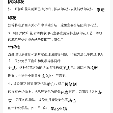
防染印花
法。直接印花法前面已有介绍，拔染印花法以及转移印花法、
渗透
印花
法等将在后面有关小节中单独介绍，这里主要介绍防染印花法。
3．针织内衣印花 针织内衣印花主要应用涂料直接印花工艺，织物
印花后经倍烘或自然干燥即可，避免了
针织物
湿处理容易变形和农片湿处理困难等问题。印花方法以平网丝印为
主，又分为手工刮印和机器操作两种
。这种印花方法能适应各种构成
与组织结构的
方式
形式
花型
图案，并适合小批量多
的生产需要。
花色
4．拔染印花 拔染印花也称
，指用
雕印
拔染剂
印在有色织物上，把已经染色的部分
破坏，因而获得各种
色素
花
、图案的印花法。拔染剂是能使染色底
纹
消色
的一种化学品。如：吊白决、
氯化亚锡