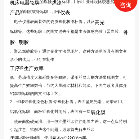
的腐蚀
标牌，用作工业环境比较恶劣的
机床电器铭牌
烘漆
机电
的铜质镀锋标牌，用作
产品
仪表
、电子仪器表面装饰的瓷质氧化极漆标牌，以及
高光
标牌等。这些标牌上的图文过去全都是由液体感光胶（蛋白胶、
骨
、
胶
明胶
、聚乙烯醇胶等）通过光化学法显现的。这种方法尽管具有图文变
形小的优点，但存在制作
多
工序
生产效率
低、劳动强度大和耗能多等缺陷。采用丝网印刷方法显现图文，可
提高生产效率数倍，节约大量辅助材料和能源。下面向读者具体介
绍腐蚀标牌的图文丝印工艺。
2．丝印铝氧化染色标牌 铝氧化标牌，表面坚硬光滑，耐磨耐用。
铝氧化标牌、面板经氧化封闭后，表面有一层
氧化膜
，使表面坚硬光滑。用一般油墨丝印往往附着力差，这一点应特别
引起注意。欲解决这个问题，必须首先解失丝印
和操作问题。使用
用墨
氧化铝丝印油墨