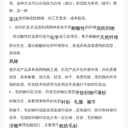
等。这种方法可以分花纹为白色（拔白）和花纹为有色（拔印）两
种。后一种
使织物花纹精细，但工艺复杂，成本较高。
染法
5．丝印烂花 烂花系利用两种具有不同
的纤维
耐酸性
混纺织物
，经过酸性烂花浆印花与
加工处理后，将不耐酸的
化学
天然纤维
部分烂去，露出耐酸的化学纤维部分，形成具有晶莹透明的花型，
其特殊
风格
使烂花产品具有高档绚丽之感。烂花产品不仅外观华美，内在质量
优良，具有耐磨、强力高、好洗、快干、免烫性能，受到国内外市
场的欢迎。烂花技术的研究与应用近年来盛行于纺织印染业。
6．毛织物印花 目前，印花毛织物以薄型
或
平纹织物
薄纱
织物为主，多数用来制作妇女的
、
、
衬衫
礼服
被巾
和裙子。毛织物印花除采用直接印花外，还有拔印、防印和转移印
花等。毛混纺织物印花也占有一定比例，目前，毛织物的
整理也颇流行，主要用于
。
浮雕
粗纺毛衫