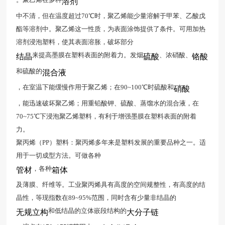
溶剂
中不清，但在温度超过70℃时，聚乙烯能少量溶解于甲苯、乙酸戊
酯等溶剂中。聚乙烯这一性质，为表面涂饰提供了条件。可用加热
溶剂浸泡塑料，使其表面溶胀，破坏部分
来提高墨膜在塑料表面的附着力。发烟
、浓硝酸、
结晶
硫酸
铬酸
和硫酸的
混合液
，在室温下能缓慢作用于聚乙烯；在90~100℃时硫酸和
硝酸
，能迅速破坏聚乙烯；用重铅酸钾、硫酸、蒸馏水的混合液，在
70~75℃下浸泡聚乙烯塑料，有利于增强墨膜在塑料表面的附着
力。
聚丙烯（PP）塑料：聚丙烯多年来是塑料发展的重要品种之一。适
用于一切成型方法。可做各种
，各种
管材
箱体
及薄膜、纤维等。工业聚丙烯具有高度的空间规整性，有高度的结
晶性，等现指数在89~95%范围，同时含有少量非结晶的
和低结晶的立体嵌段结构的
无规立构
大分子链