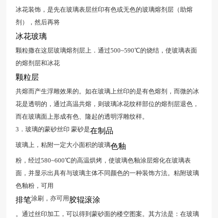
冰花装饰，是先在玻璃表层丝印有色或无色的玻璃熔剂层（助熔
剂），然后再将
冰花玻璃
颗粒撒在这层玻璃熔剂层上．通过500~590℃的烧结，使玻璃表面
的熔剂层和冰花
颗粒层
共熔而产生浮雕效果的。如在玻璃上丝印的是有色熔剂，而微的冰
花是透明的，通过高温共熔，则玻璃冰花纹样部位的熔剂层退色，
而在玻璃面上形成有色、隆起的透明浮雕纹样。
3．玻璃的蒙砂丝印 蒙砂是
在制品
玻璃上，粘附一定大小面积的玻璃
色釉
粉，经过580~600℃的高温烘烤，使玻璃色釉涂层熔化在玻璃表
面，并显示出具有与玻璃主体不同颜色的一种装饰方法。粘附玻璃
色釉粉，可用
涂刷，亦可用
排笔
胶辊滚涂
。通过丝印加工，可以得到蒙砂面的楼空图案。其方法是：在玻璃