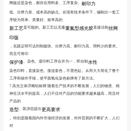
网版还是染色，都存在用料多、工序复杂、
耐印力
低、分辨力差、成本高的缺点。在现有技术条件下，编制出一套工
序较为简单、质量好、效率高的
是可能的。新工艺以无毒
直接法制
新工艺
重氮型感光胶
丝网
印版
，实践证明可达到制版快、分辨力高、耐印力高、用料少的要求。
而且可将印
、染色、退印料工序合并为一，即自制
保护漆
水性
染色印料，直接染色、接连套色，不需色缸。从而大大简化了整个
工序和操作手续，使平面氧化染色标牌有了新方法。
7.高光立体浮雕铝标牌 随着生产技术的不断发展，人们的物质、精
神生活水平的提高，人们不仅对产品的功能要求越来越高，而且对
产品的
、装演也提出
造型
更高要求
。特别是随着国内外市场经济的发展，对外贸易的不断扩大，人们
对