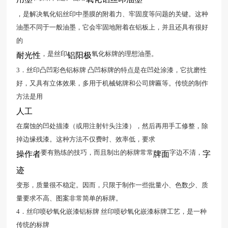
，是解决氧化铝丝印中墨膜的附着力、牢固度等问题的关键。这种
油墨不同于一般油墨，它会牢固地附着在铝板上，并且还具有很好
的
，是丝印
氧化标牌的理想油墨。
耐光性
铝阳极
3．丝印凸凹彩色铝标牌 凸凹标牌的特点是在凹处涂漆，它抗磨性
好，又具有立体效果，多用于机械铭牌和公司牌匾等。传统的制作
方法是用
人工
在腐蚀的凹处描漆（或用注射针头注漆），然后再用手工修整，除
掉边缘残漆。这种方法不仅费时、效率低，要求
要有熟练的技巧，而且制出的标牌常常
字边不清，
操作者
牌面
字
迹
变形，质量很不稳定。因而，只限于制作一些批量小、色数少、质
量要求不高、图案非常简单的标牌。
4．丝印喷砂氧化嵌漆铝标牌 丝印喷砂氧化嵌漆标牌工艺，是一种
传统的标牌