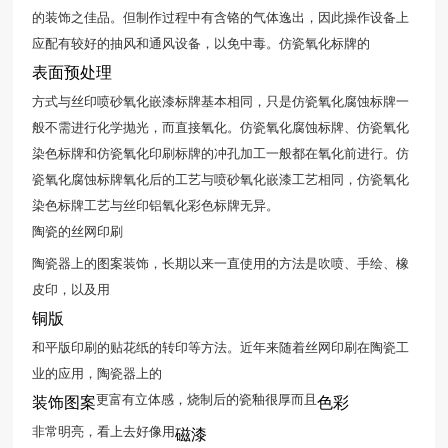
的装饰之佳品。但制作过程中有含铬的气体逸出，因此操作设备上
应配有较好的抽风和通风设备，以免中毒。仿瓷氧化标牌的
表面预处理
方式与丝印喷砂氧化嵌漆标牌基本相同，只是仿瓷氧化腐蚀标牌一
般不需进行化学抛光，而直接氧化。仿瓷氧化腐蚀标牌、仿瓷氧化
染色标牌和仿瓷氧化印刷标牌的冲孔加工一般都在氧化前进行。仿
瓷氧化腐蚀标牌氧化后的工艺与喷砂氧化嵌漆工艺相同，仿瓷氧化
染色标牌工艺与丝印铝氧化彩色标牌无异。
陶瓷的丝网印刷
陶瓷器上的图案装饰，长期以来一直使用的方法是吹喷、手绘、橡
皮印，以及用
铜版
和平版印刷的贴花纸的转印等方法。近年来随着丝网印刷在陶瓷工
业的应用，陶瓷器上的
更富有立体感，烧制后的瓷釉很厚而且
装饰图案
色彩
非常明亮，看上去好像用
磁漆