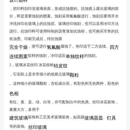
设计图样
，把印料刮印至玻璃表面，形成抗蚀膜的。抗蚀膜上露出玻璃的部
分，即是需要蚀刻的图案。蚀刻采用氯氟酸进行，蚀刻后要用开水
冲洗掉印在玻璃上的抗蚀层。玻璃丝印蚀刻，也可以采用冷印方法
进行。抗蚀印料可使用特制的沥青漆加抗蚀粉，也可购买市售的抗
依油墨。印刷完成后，待抗蚀膜
，便可进行
腐蚀了。热印适于二方连续、
完全干燥
氢氟酸
四方
纹样的蚀刻，冷印适应
的蚀刻。
连续图案
单独纹样
2．玻璃冰花丝印 冰花俗称
桔皮纹
，它实际上是非常细小的低熔点玻璃
颗粒
。这种细小的玻璃颗粒，含铅成分高，有彩色和无色两种，彩色的
色相
有红、黄、蓝、绿、白等，亦可配制出中间色调。丝印冰花装饰，
素雅大方，多用于
装饰和工艺美术玻璃装饰，如高级
、
建筑玻璃
玻璃器皿
灯具
等的装饰。
丝印玻璃