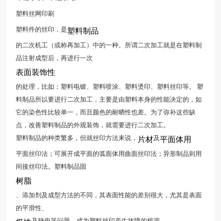
塑料丝网印刷
塑料件的丝印，是
塑料制品
的二次机工（或称再加工）中的一种。所谓二次加工就是在塑料制
品注射成型后，再进行一次
表面装饰性
的处理，比如：塑料电镀、塑料喷涂、塑料烫印、塑料丝印等。 塑
料制品所以要进行二次加工，主要是由塑料本身的性能决定的，如
它的染色性比较单一，而且颜色的耐晒性也差。为了弥补这些缺
点，改善塑料制品的外观装饰，就需要进行二次加工。
塑料制品的种类繁多，但就丝印方法来说，
及
片材
平面体用
平面丝印法；可展开成平面的弧面体用曲面丝印法；异形制品则用
间接丝印法。塑料制品固
树脂
、添加剂及成型方法的不同，其表面性能的差别很大，尤其是表面
的平滑性、
及静电等问题，成为塑料丝印产生故障的根源。