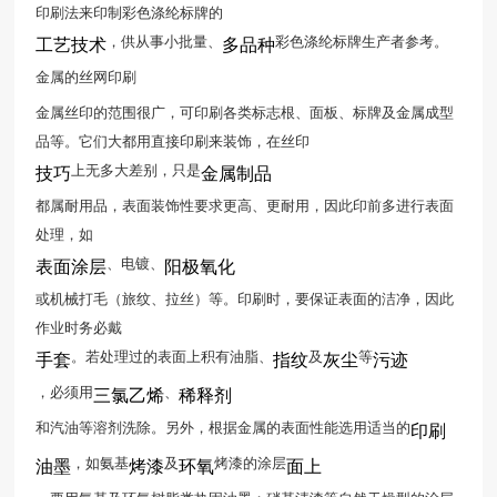
印刷法来印制彩色涤纶标牌的
，供从事小批量、
彩色涤纶标牌生产者参考。
工艺技术
多品种
金属的丝网印刷
金属丝印的范围很广，可印刷各类标志根、面板、标牌及金属成型
品等。它们大都用直接印刷来装饰，在丝印
上无多大差别，只是
技巧
金属制品
都属耐用品，表面装饰性要求更高、更耐用，因此印前多进行表面
处理，如
、电镀、
表面涂层
阳极氧化
或机械打毛（旅纹、拉丝）等。印刷时，要保证表面的洁净，因此
作业时务必戴
。若处理过的表面上积有油脂、
及
等
手套
指纹
灰尘
污迹
，必须用
、
三氯乙烯
稀释剂
和汽油等溶剂洗除。另外，根据金属的表面性能选用适当的
印刷
，如氨基
及
烤漆的涂层
油墨
烤漆
环氧
面上