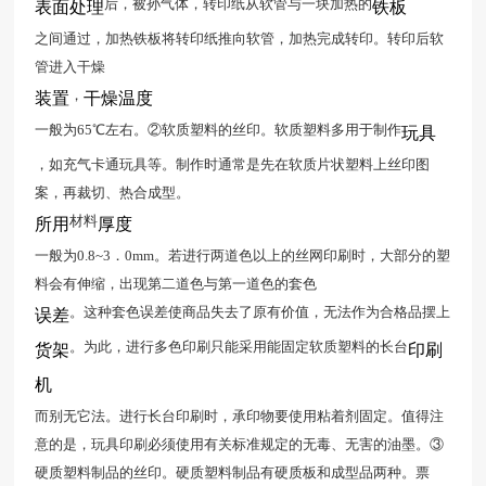
后，被孙气体，转印纸从软管与一块加热的
表面处理
铁板
之间通过，加热铁板将转印纸推向软管，加热完成转印。转印后软
管进入干燥
，
装置
干燥温度
一般为65℃左右。②软质塑料的丝印。软质塑料多用于制作
玩具
，如充气卡通玩具等。制作时通常是先在软质片状塑料上丝印图
案，再裁切、热合成型。
材料
所用
厚度
一般为0.8~3．0mm。若进行两道色以上的丝网印刷时，大部分的塑
料会有伸缩，出现第二道色与第一道色的套色
。这种套色误差使商品失去了原有价值，无法作为合格品摆上
误差
。为此，进行多色印刷只能采用能固定软质塑料的长台
货架
印刷
机
而别无它法。进行长台印刷时，承印物要使用粘着剂固定。值得注
意的是，玩具印刷必须使用有关标准规定的无毒、无害的油墨。③
硬质塑料制品的丝印。硬质塑料制品有硬质板和成型品两种。票