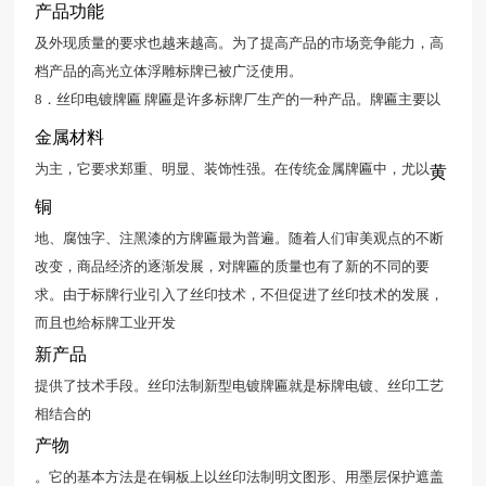
产品功能
及外现质量的要求也越来越高。为了提高产品的市场竞争能力，高
档产品的高光立体浮雕标牌已被广泛使用。
8．丝印电镀牌匾 牌匾是许多标牌厂生产的一种产品。牌匾主要以
金属材料
为主，它要求郑重、明显、装饰性强。在传统金属牌匾中，尤以
黄
铜
地、腐蚀字、注黑漆的方牌匾最为普遍。随着人们审美观点的不断
改变，商品经济的逐渐发展，对牌匾的质量也有了新的不同的要
求。由于标牌行业引入了丝印技术，不但促进了丝印技术的发展，
而且也给标牌工业开发
新产品
提供了技术手段。丝印法制新型电镀牌匾就是标牌电镀、丝印工艺
相结合的
产物
。它的基本方法是在铜板上以丝印法制明文图形、用墨层保护遮盖